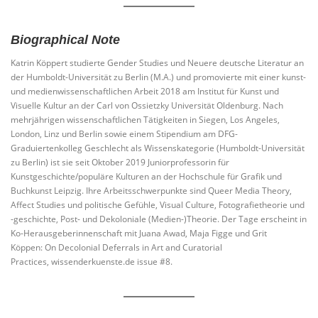
Biographical Note
Katrin Köppert studierte Gender Studies und Neuere deutsche Literatur an
der Humboldt-Universität zu Berlin (M.A.) und promovierte mit einer kunst-
und medienwissenschaftlichen Arbeit 2018 am Institut für Kunst und
Visuelle Kultur an der Carl von Ossietzky Universität Oldenburg. Nach
mehrjährigen wissenschaftlichen Tätigkeiten in Siegen, Los Angeles,
London, Linz und Berlin sowie einem Stipendium am DFG-
Graduiertenkolleg Geschlecht als Wissenskategorie (Humboldt-Universität
zu Berlin) ist sie seit Oktober 2019 Juniorprofessorin für
Kunstgeschichte/populäre Kulturen an der Hochschule für Grafik und
Buchkunst Leipzig. Ihre Arbeitsschwerpunkte sind Queer Media Theory,
Affect Studies und politische Gefühle, Visual Culture, Fotografietheorie und
-geschichte, Post- und Dekoloniale (Medien-)Theorie. Der Tage erscheint in
Ko-Herausgeberinnenschaft mit Juana Awad, Maja Figge und Grit
Köppen: On Decolonial Deferrals in Art and Curatorial
Practices, wissenderkuenste.de issue #8.