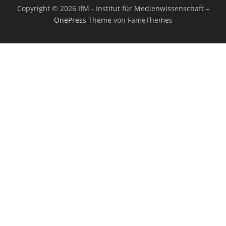
Copyright © 2026 IfM - Institut für Medienwissenschaft
–
OnePress
Theme von FameThemes