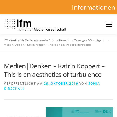
Informationen
Zum
Inhalt
Menü
springen
IfM - Institut für Medienwissenschaft
>
News
>
Tagungen & Vorträge
>
HOME
NEWS
KALENDER
STUDIUM
Medien|Denken – Katrin Köppert – This is an aesthetics of turbulence
Medien|Denken – Katrin Köppert –
INSTITUT
FORSCHUNG
DOWNLOADS
This is an aesthetics of turbulence
VERÖFFENTLICHT AM
29. OKTOBER 2019
VON
SONJA
KIRSCHALL