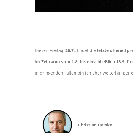
Diesen Freitag,
26.7
., findet die
letzte offene Sp
I
m Zeitraum vom 1.8. bis einschließlich 13.9. fi
In dringenden Fällen bin ich aber weiterhin per
Christian Heinke