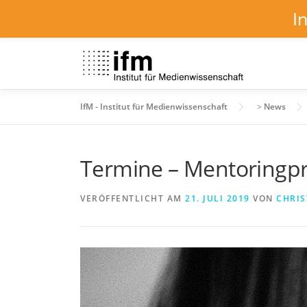
I
Zum
Inhalt
springen
IfM - Institut für Medienwissenschaft
>
News
Termine – Mentoring
VERÖFFENTLICHT AM
21. JULI 2019
VON
CHRIS