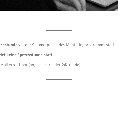
rechstunde
vor der Sommerpause des Mentoringprogramms statt.
ndet keine Sprechstunde statt
.
 eMail erreichbar (angela.schroeder-2@rub.de)