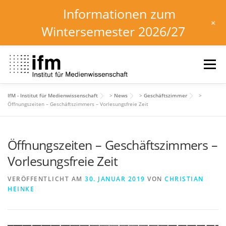
Informationen zum
+
Wintersemester 2026/27
Zum
Inhalt
Menü
springen
IfM - Institut für Medienwissenschaft
>
News
>
Geschäftszimmer
>
HOME
NEWS
KALENDER
STUDIUM
Öffnungszeiten – Geschäftszimmers – Vorlesungsfreie Zeit
Öffnungszeiten – Geschäftszimmers –
INSTITUT
FORSCHUNG
DOWNLOADS
Vorlesungsfreie Zeit
VERÖFFENTLICHT AM
30. JANUAR 2019
VON
CHRISTIAN
HEINKE