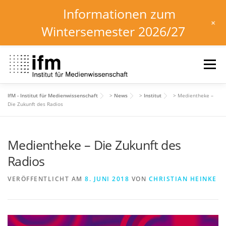
Informationen zum
+
Wintersemester 2026/27
Zum
Inhalt
Menü
springen
IfM - Institut für Medienwissenschaft
>
News
>
Institut
>
Medientheke –
HOME
NEWS
KALENDER
STUDIUM
Die Zukunft des Radios
Medientheke – Die Zukunft des
INSTITUT
FORSCHUNG
DOWNLOADS
Radios
VERÖFFENTLICHT AM
8. JUNI 2018
VON
CHRISTIAN HEINKE