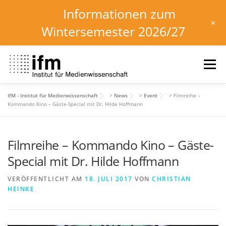
Informationen zum
+
Wintersemester 2026/27
Zum
Inhalt
Menü
springen
IfM - Institut für Medienwissenschaft
>
News
>
Event
>
Filmreihe –
HOME
NEWS
KALENDER
STUDIUM
Kommando Kino – Gäste-Special mit Dr. Hilde Hoffmann
Filmreihe – Kommando Kino – Gäste-
INSTITUT
FORSCHUNG
DOWNLOADS
Special mit Dr. Hilde Hoffmann
VERÖFFENTLICHT AM
18. JULI 2017
VON
CHRISTIAN
HEINKE