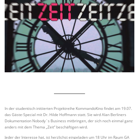
In der studentisch initiierten Projektreihe KommandoKino findet am 19.07.
das Gäste-Special mit Dr. Hilde Hoffmann statt. Sie wird Alan Berliners
Dokumentation Nobody`s Business mitbringen, der sich noch einmal ganz
anders mit dem Thema „Zeit“ beschäftigen wird.
Jeder der Interesse hat, ist herzlichst eingeladen um 18 Uhr im Raum GA