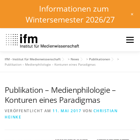
Informationen zum
+
Wintersemester 2026/27
Zum
Inhalt
Menü
springen
IfM - Institut für Medienwissenschaft
>
News
>
Publikationen
>
HOME
NEWS
KALENDER
STUDIUM
Publikation – Medienphilologie – Konturen eines Paradigmas
Publikation – Medienphilologie –
INSTITUT
FORSCHUNG
DOWNLOADS
Konturen eines Paradigmas
VERÖFFENTLICHT AM
11. MAI 2017
VON
CHRISTIAN
HEINKE