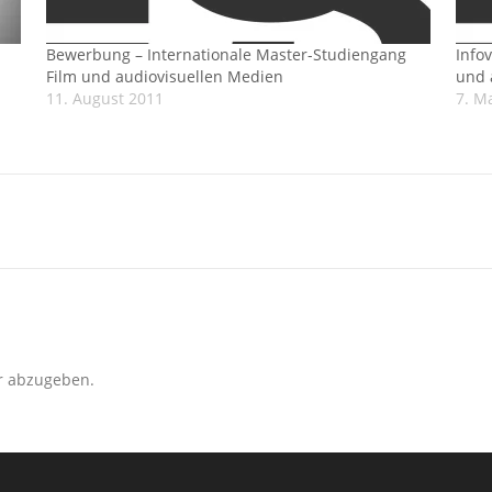
Bewerbung – Internationale Master-Studiengang
Info
Film und audiovisuellen Medien
und 
11. August 2011
7. M
r abzugeben.