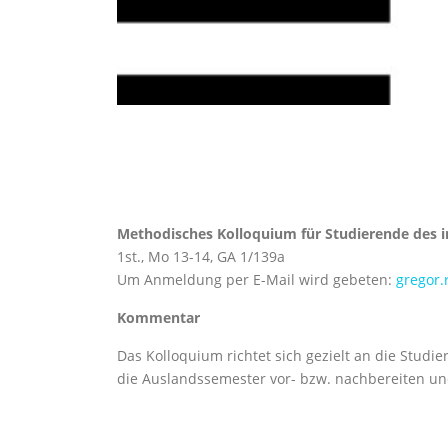
Methodisches Kolloquium für Studi
1st., Mo 13-14, GA 1/139a
Um Anmeldung per E-Mail wird gebeten:
gregor
Kommentar
Das Kolloquium richtet sich gezielt an die Studi
die Auslandssemester vor- bzw. nachbereiten u