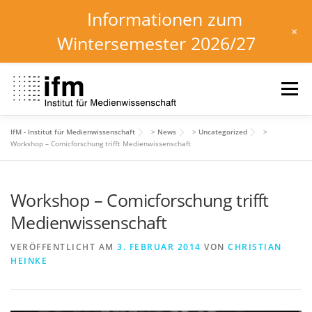
Informationen zum
+
Wintersemester 2026/27
Zum
Inhalt
Menü
springen
IfM - Institut für Medienwissenschaft
>
News
>
Uncategorized
>
HOME
NEWS
KALENDER
STUDIUM
Workshop – Comicforschung trifft Medienwissenschaft
Workshop – Comicforschung trifft
INSTITUT
FORSCHUNG
DOWNLOADS
Medienwissenschaft
VERÖFFENTLICHT AM
3. FEBRUAR 2014
VON
CHRISTIAN
HEINKE