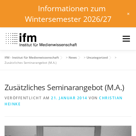
Informationen zum
+
Wintersemester 2026/27
Zum
Inhalt
Menü
springen
IfM - Institut für Medienwissenschaft
>
News
>
Uncategorized
>
HOME
NEWS
KALENDER
STUDIUM
Zusätzliches Seminarangebot (M.A.)
Zusätzliches Seminarangebot (M.A.)
INSTITUT
FORSCHUNG
DOWNLOADS
VERÖFFENTLICHT AM
21. JANUAR 2014
VON
CHRISTIAN
HEINKE