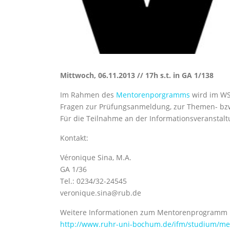
Mittwoch, 06.11.2013 // 17h s.t. in GA 1/138
Im Rahmen des
Mentorenporgramms
wird im WS
Fragen zur Prüfungsanmeldung, zur Themen- bzw.
Für die Teilnahme an der Informationsveranstalt
Kontakt:
Véronique Sina, M.A.
GA 1/36
Tel.: 0234/32-24545
veronique.sina@rub.de
Weitere Informationen zum Mentorenprogramm 
http://www.ruhr-uni-bochum.de/ifm/studium/me