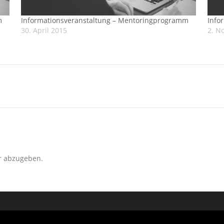
m
Informationsveranstaltung – Mentoringprogramm
Info
30. April 2015
2. N
r abzugeben.
2026 IfM - Institut für Medienwissenschaft
–
OnePress
Theme von