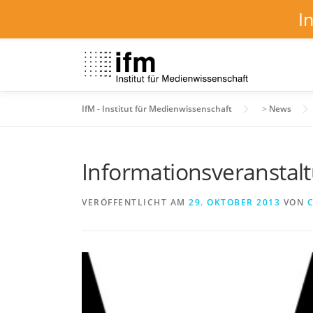
I
Zum
Inhalt
springen
IfM - Institut für Medienwissenschaft
>
News
Informationsveranstal
VERÖFFENTLICHT AM
29. OKTOBER 2013
VON
C