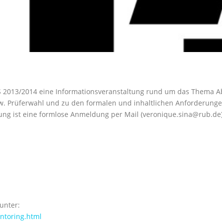
 2013/2014 eine Informationsveranstaltung rund um das Thema A
 Prüferwahl und zu den formalen und inhaltlichen Anforderungen
ung ist eine formlose Anmeldung per Mail (veronique.sina@rub.de) 
unter:
ntoring.html