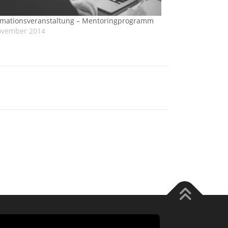
rmationsveranstaltung – Mentoringprogramm
ovember 2014
 FameThemes