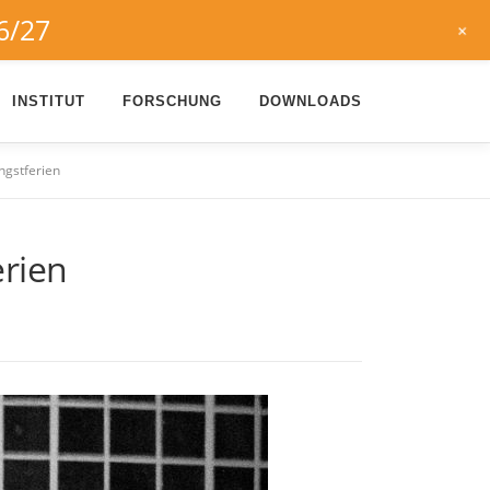
6/27
+
INSTITUT
FORSCHUNG
DOWNLOADS
ngstferien
erien