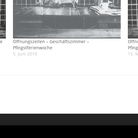
he
Öffnungszeiten – Geschäftszimmer –
Öffn
Pfingstferienwoche
Pfing
5. Juni 2019
15. 
2026 IfM - Institut für Medienwissenschaft
–
OnePress
Theme von