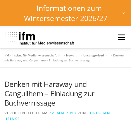
Informationen zum
+
Wintersemester 2026/27
Zum
Inhalt
Menü
springen
IfM - Institut für Medienwissenschaft
>
News
>
Uncategorized
>
Denken
HOME
NEWS
KALENDER
STUDIUM
mit Haraway und Canguilhem – Einladung zur Buchvernissage
Denken mit Haraway und
INSTITUT
FORSCHUNG
DOWNLOADS
Canguilhem – Einladung zur
Buchvernissage
VERÖFFENTLICHT AM
22. MAI 2013
VON
CHRISTIAN
HEINKE