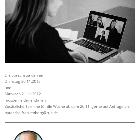
Die Sprechstunden am
Dienstag 20.11.2012
und
Mittwoch 21.11.2012
müssen leider entfallen.
Zusätzliche Termine für die Woche ab dem 26.11. gerne auf Anfrage an:
natascha.frankenberg@rub.de