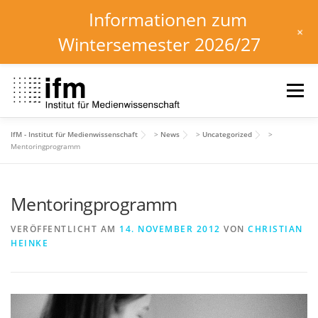
Informationen zum
+
Wintersemester 2026/27
Zum
Inhalt
Menü
springen
IfM - Institut für Medienwissenschaft
>
News
>
Uncategorized
>
HOME
NEWS
KALENDER
STUDIUM
Mentoringprogramm
Mentoringprogramm
INSTITUT
FORSCHUNG
DOWNLOADS
VERÖFFENTLICHT AM
14. NOVEMBER 2012
VON
CHRISTIAN
HEINKE