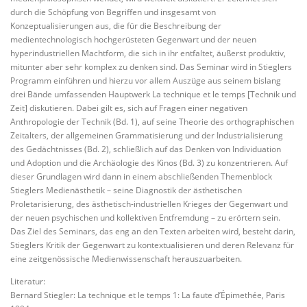
durch die Schöpfung von Begriffen und insgesamt von
Konzeptualisierungen aus, die für die Beschreibung der
medientechnologisch hochgerüsteten Gegenwart und der neuen
hyperindustriellen Machtform, die sich in ihr entfaltet, äußerst produktiv,
mitunter aber sehr komplex zu denken sind. Das Seminar wird in Stieglers
Programm einführen und hierzu vor allem Auszüge aus seinem bislang
drei Bände umfassenden Hauptwerk La technique et le temps [Technik und
Zeit] diskutieren. Dabei gilt es, sich auf Fragen einer negativen
Anthropologie der Technik (Bd. 1), auf seine Theorie des orthographischen
Zeitalters, der allgemeinen Grammatisierung und der Industrialisierung
des Gedächtnisses (Bd. 2), schließlich auf das Denken von Individuation
und Adoption und die Archäologie des Kinos (Bd. 3) zu konzentrieren. Auf
dieser Grundlagen wird dann in einem abschließenden Themenblock
Stieglers Medienästhetik – seine Diagnostik der ästhetischen
Proletarisierung, des ästhetisch-industriellen Krieges der Gegenwart und
der neuen psychischen und kollektiven Entfremdung – zu erörtern sein.
Das Ziel des Seminars, das eng an den Texten arbeiten wird, besteht darin,
Stieglers Kritik der Gegenwart zu kontextualisieren und deren Relevanz für
eine zeitgenössische Medienwissenschaft herauszuarbeiten.
Literatur:
Bernard Stiegler: La technique et le temps 1: La faute d’Épimethée, Paris