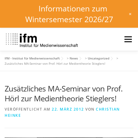
Informationen zum
+
Wintersemester 2026/27
Zum
Inhalt
Menü
springen
IfM - Institut für Medienwissenschaft
>
News
>
Uncategorized
>
HOME
NEWS
KALENDER
STUDIUM
Zusätzliches MA-Seminar von Prof. Hörl zur Medientheorie Stieglers!
Zusätzliches MA-Seminar von Prof.
INSTITUT
FORSCHUNG
DOWNLOADS
Hörl zur Medientheorie Stieglers!
VERÖFFENTLICHT AM
22. MÄRZ 2012
VON
CHRISTIAN
HEINKE