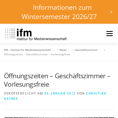
Informationen zum
+
Wintersemester 2026/27
Zum
Inhalt
Menü
springen
IfM - Institut für Medienwissenschaft
>
News
>
Geschäftszimmer
>
HOME
NEWS
KALENDER
STUDIUM
Öffnungszeiten – Geschäftszimmer – Vorlesungsfreie
Öffnungszeiten – Geschäftszimmer –
INSTITUT
FORSCHUNG
DOWNLOADS
Vorlesungsfreie
VERÖFFENTLICHT AM
30. JANUAR 2012
VON
CHRISTIAN
HEINKE