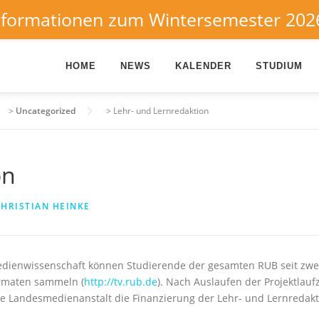
nformationen zum Wintersemester 202
HOME
NEWS
KALENDER
STUDIUM
>
Uncategorized
>
Lehr- und Lernredaktion
on
HRISTIAN HEINKE
Medienwissenschaft können Studierende der gesamten RUB seit zwe
ormaten sammeln (
http://tv.rub.de
). Nach Auslaufen der Projektlau
 Landesmedienanstalt die Finanzierung der Lehr- und Lernredaktion