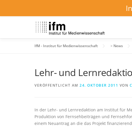
I
Zum
Inhalt
springen
IfM - Institut für Medienwissenschaft
>
News
Lehr- und Lernredakti
VERÖFFENTLICHT AM
24. OKTOBER 2011
VON
C
In der Lehr- und Lernredaktion am Institut für 
Produktion von Fernsehbeiträgen und Fernsehf
einem Neuantrag an die das Projekt finanzierende