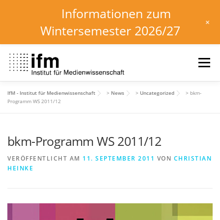
Informationen zum
+
Wintersemester 2026/27
Zum
Inhalt
Menü
springen
IfM - Institut für Medienwissenschaft
>
News
>
Uncategorized
>
bkm-
HOME
NEWS
KALENDER
STUDIUM
Programm WS 2011/12
bkm-Programm WS 2011/12
INSTITUT
FORSCHUNG
DOWNLOADS
VERÖFFENTLICHT AM
11. SEPTEMBER 2011
VON
CHRISTIAN
HEINKE