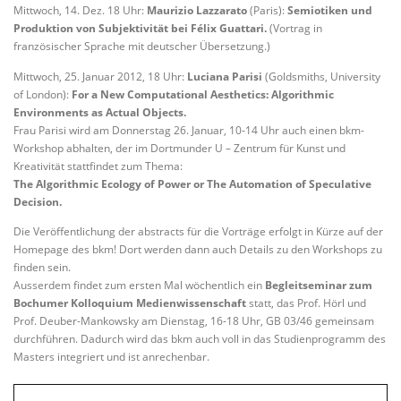
Mittwoch, 14. Dez. 18 Uhr:
Maurizio Lazzarato
(Paris):
Semiotiken und
Produktion von Subjektivität bei Félix Guattari.
(Vortrag in
französischer Sprache mit deutscher Übersetzung.)
Mittwoch, 25. Januar 2012, 18 Uhr:
Luciana Parisi
(Goldsmiths, University
of London):
For a New Computational Aesthetics: Algorithmic
Environments as Actual Objects.
Frau Parisi wird am Donnerstag 26. Januar, 10-14 Uhr auch einen bkm-
Workshop abhalten, der im Dortmunder U – Zentrum für Kunst und
Kreativität stattfindet zum Thema:
The Algorithmic Ecology of Power or The Automation of Speculative
Decision.
Die Veröffentlichung der abstracts für die Vorträge erfolgt in Kürze auf der
Homepage des bkm! Dort werden dann auch Details zu den Workshops zu
finden sein.
Ausserdem findet zum ersten Mal wöchentlich ein
Begleitseminar zum
Bochumer Kolloquium Medienwissenschaft
statt, das Prof. Hörl und
Prof. Deuber-Mankowsky am Dienstag, 16-18 Uhr, GB 03/46 gemeinsam
durchführen. Dadurch wird das bkm auch voll in das Studienprogramm des
Masters integriert und ist anrechenbar.