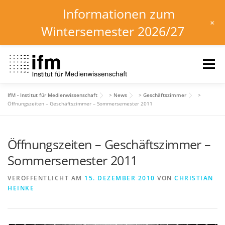
Informationen zum
+
Wintersemester 2026/27
Zum
Inhalt
Menü
springen
IfM - Institut für Medienwissenschaft
>
News
>
Geschäftszimmer
>
HOME
NEWS
KALENDER
STUDIUM
Öffnungszeiten – Geschäftszimmer – Sommersemester 2011
Öffnungszeiten – Geschäftszimmer –
INSTITUT
FORSCHUNG
DOWNLOADS
Sommersemester 2011
VERÖFFENTLICHT AM
15. DEZEMBER 2010
VON
CHRISTIAN
HEINKE