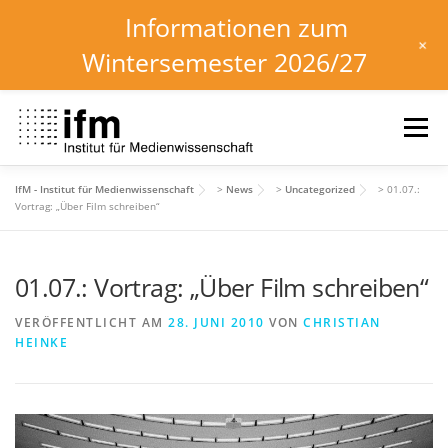
Informationen zum
+
Wintersemester 2026/27
Zum
Inhalt
Menü
springen
IfM - Institut für Medienwissenschaft
>
News
>
Uncategorized
>
01.07.:
HOME
NEWS
KALENDER
STUDIUM
Vortrag: „Über Film schreiben“
01.07.: Vortrag: „Über Film schreiben“
INSTITUT
FORSCHUNG
DOWNLOADS
VERÖFFENTLICHT AM
28. JUNI 2010
VON
CHRISTIAN
HEINKE