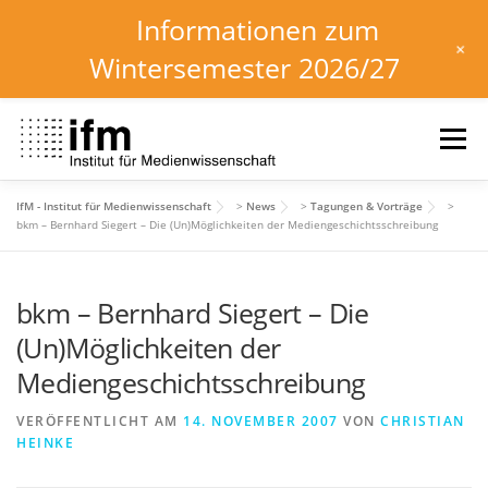
Informationen zum
+
Wintersemester 2026/27
Zum
Inhalt
Menü
springen
IfM - Institut für Medienwissenschaft
>
News
>
Tagungen & Vorträge
>
HOME
NEWS
KALENDER
STUDIUM
bkm – Bernhard Siegert – Die (Un)Möglichkeiten der Mediengeschichtsschreibung
bkm – Bernhard Siegert – Die
INSTITUT
FORSCHUNG
DOWNLOADS
(Un)Möglichkeiten der
Mediengeschichtsschreibung
VERÖFFENTLICHT AM
14. NOVEMBER 2007
VON
CHRISTIAN
HEINKE