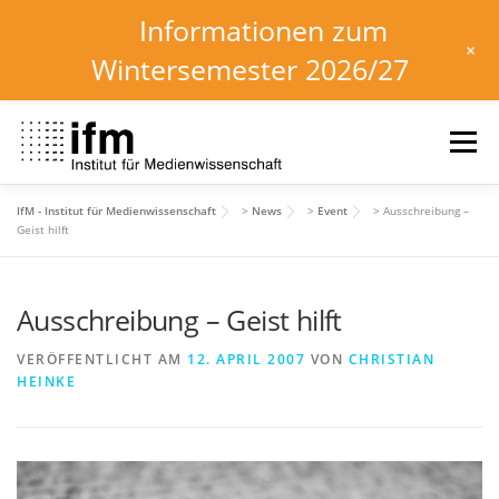
Informationen zum
+
Wintersemester 2026/27
Zum
Inhalt
Menü
springen
IfM - Institut für Medienwissenschaft
>
News
>
Event
>
Ausschreibung –
HOME
NEWS
KALENDER
STUDIUM
Geist hilft
Ausschreibung – Geist hilft
INSTITUT
FORSCHUNG
DOWNLOADS
VERÖFFENTLICHT AM
12. APRIL 2007
VON
CHRISTIAN
HEINKE