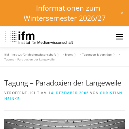
Informationen zum
+
Wintersemester 2026/27
Zum
Inhalt
Menü
springen
IfM - Institut für Medienwissenschaft
>
News
>
Tagungen & Vorträge
>
HOME
NEWS
KALENDER
STUDIUM
Tagung – Paradoxien der Langeweile
Tagung – Paradoxien der Langeweile
INSTITUT
FORSCHUNG
DOWNLOADS
VERÖFFENTLICHT AM
14. DEZEMBER 2006
VON
CHRISTIAN
HEINKE