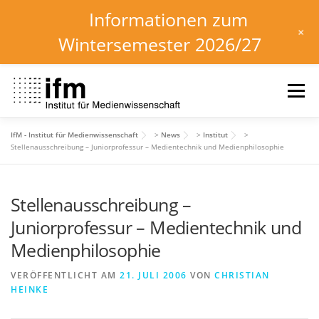
Informationen zum
+
Wintersemester 2026/27
Zum
Inhalt
Menü
springen
IfM - Institut für Medienwissenschaft
>
News
>
Institut
>
HOME
NEWS
KALENDER
STUDIUM
Stellenausschreibung – Juniorprofessur – Medientechnik und Medienphilosophie
Stellenausschreibung –
INSTITUT
FORSCHUNG
DOWNLOADS
Juniorprofessur – Medientechnik und
Medienphilosophie
VERÖFFENTLICHT AM
21. JULI 2006
VON
CHRISTIAN
HEINKE