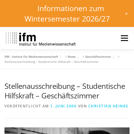
Informationen zum
+
Wintersemester 2026/27
Zum
Inhalt
Menü
springen
IfM - Institut für Medienwissenschaft
>
News
>
Geschäftszimmer
>
HOME
NEWS
KALENDER
STUDIUM
Stellenausschreibung – Studentische Hilfskraft – Geschäftszimmer
Stellenausschreibung – Studentische
INSTITUT
FORSCHUNG
DOWNLOADS
Hilfskraft – Geschäftszimmer
VERÖFFENTLICHT AM
1. JUNI 2006
VON
CHRISTIAN HEINKE