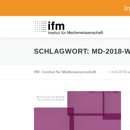
I
Zum
Inhalt
springen
SCHLAGWORT:
MD-2018-
IfM - Institut für Medienwissenschaft
>
md-2018-w