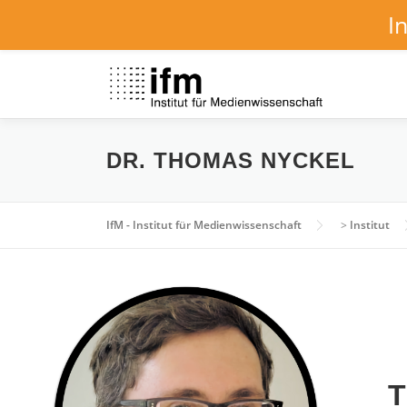
I
Zum
Inhalt
springen
DR. THOMAS NYCKEL
IfM - Institut für Medienwissenschaft
>
Institut
T