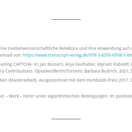
Eine medienwissenschaftliche Relektüre und ihre Anwendung auf da
ownload von:
https://www.transcript-verlag.de/978-3-8376-6558-1/de
aveling CAPTCHA. In: Jan Büssers, Anja Faulhaber, Myriam Raboldt,
y Contributions. Opladen/Berlin/Toronto: Barbara Budrich, 2021, S
dien (Masterarbeit). Ausgezeichnet mit dem Humboldt-Preis 2017. O
ler – Werk – Hörer unter algorithmischen Bedingungen. In: position