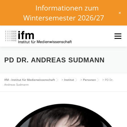
Informationen zum
+
Wintersemester 2026/27
Zum
Inhalt
Menü
springen
HOME
NEWS
KALENDER
STUDIUM
PD DR. ANDREAS SUDMANN
INSTITUT
FORSCHUNG
DOWNLOADS
IfM - Institut für Medienwissenschaft
>
Institut
>
Personen
>
PD Dr.
Andreas Sudmann