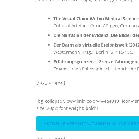
The Visual Claim Within Medical Scienc
Cultural Artefact. (Arno Görgen, German 
Die Narration der Evidenz. Die Bilder d
Der Darm als virtuelle Erelbniswelt
(2012
Westermann Hrsg.). Berlin. S. 115-136.
Erfahrungsgrenzen – Grenzerfahrungen. 
Emans Hrsg.) Philosophisch-literarische R
[/bg_collapse]
[bg_collapse view=“link“ color=“#4a4949″ icon
size: 20px; font-weight: bold“]
AKTUELLE VERANSTALTUNGEN IM VVZ DER
[/bg_collapse]