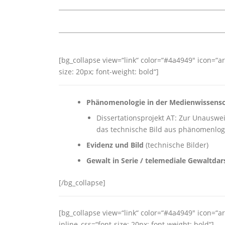
[bg_collapse view=“link“ color=“#4a4949″ ico
size: 20px; font-weight: bold“]
Phänomenologie in der Medienwissens
Dissertationsprojekt AT: Zur Unauswei
das technische Bild aus phänomenlogi
Evidenz und Bild
(technische Bilder)
Gewalt in Serie / telemediale Gewaltdar
[/bg_collapse]
[bg_collapse view=“link“ color=“#4a4949″ ico
inline_css=“font-size: 20px; font-weight: bold“]