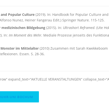
e and Popular Culture
(2019). In: Handbook for Popular Culture and
Alfonso Nunez, Heiner Fangerau Edit.) Springer Nature. 115-125.
er medizinischen Bildgebung
(2015). In:
Ultrashort Reframed
. (Ute Ho
). In:
Im Moment des Mehr.
Mediale Prozesse jenseits des Funktiona
Monster im Mittelalter
(2010) Zusammen mit Sarah Kwekkeboom 
eflexionen. Essen. S. 28-36.
=“arrow“ expand_text=“AKTUELLE VERANSTALTUNGEN“ collapse_text=
 RUHR-UNI BOCHUM