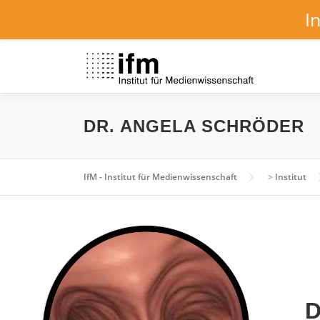
I
Zum
Inhalt
springen
DR. ANGELA SCHRÖDER
IfM - Institut für Medienwissenschaft
>
Institut
D