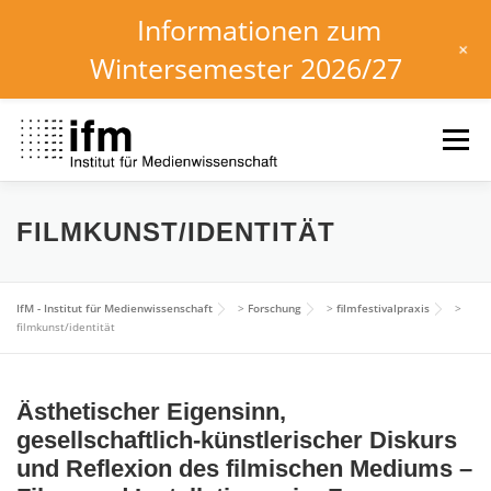
Informationen zum
+
Wintersemester 2026/27
Zum
Inhalt
Menü
springen
HOME
NEWS
KALENDER
STUDIUM
FILMKUNST/IDENTITÄT
INSTITUT
FORSCHUNG
DOWNLOADS
IfM - Institut für Medienwissenschaft
>
Forschung
>
filmfestivalpraxis
>
filmkunst/identität
Ästhetischer Eigensinn,
gesellschaftlich-künstlerischer Diskurs
und Reflexion des filmischen Mediums –