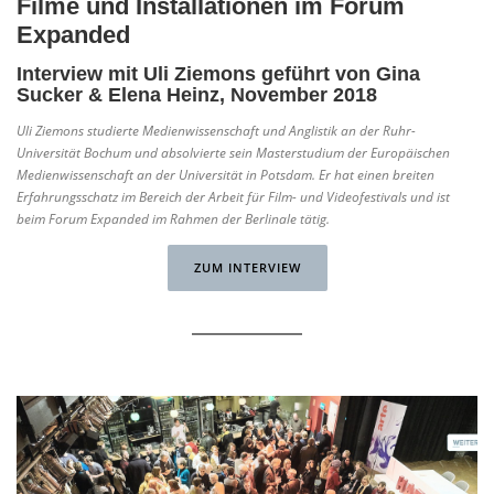
Filme und Installationen im Forum
Expanded
Interview mit
Uli Ziemons
geführt von Gina
Sucker & Elena Heinz, November 2018
Uli Ziemons studierte Medienwissenschaft und Anglistik an der Ruhr-
Universität Bochum und absolvierte sein Masterstudium der Europäischen
Medienwissenschaft an der Universität in Potsdam. Er hat einen breiten
Erfahrungsschatz im Bereich der Arbeit für Film- und Videofestivals und ist
beim Forum Expanded im Rahmen der Berlinale tätig.
ZUM INTERVIEW