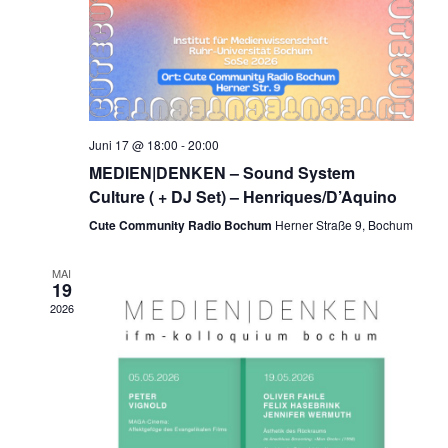
S
n
u
-
N
c
a
h
v
i
e
g
u
Juni 17 @ 18:00
-
20:00
a
n
t
MEDIEN|DENKEN – Sound System
i
d
Culture ( + DJ Set) – Henriques/D’Aquino
o
A
n
Cute Community Radio Bochum
Herner Straße 9, Bochum
n
s
MAI
19
i
2026
c
h
t
e
n