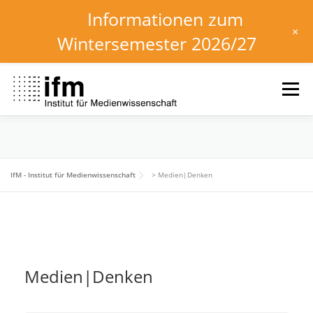
Informationen zum
+
Wintersemester 2026/27
Zum
Inhalt
Menü
springen
HOME
NEWS
KALENDER
STUDIUM
IfM - Institut für Medienwissenschaft
>
Medien|Denken
INSTITUT
FORSCHUNG
DOWNLOADS
Medien|Denken