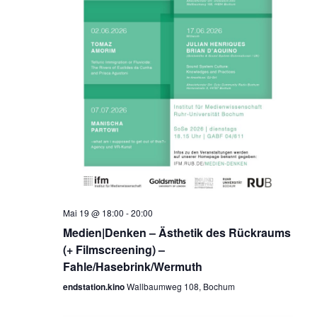
,
N
a
v
i
g
a
t
i
o
n
Mai 19 @ 18:00
-
20:00
Medien|Denken – Ästhetik des Rückraums
(+ Filmscreening) –
Fahle/Hasebrink/Wermuth
endstation.kino
Wallbaumweg 108, Bochum