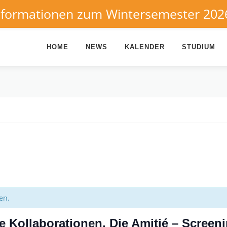
nformationen zum Wintersemester 202
HOME
NEWS
KALENDER
STUDIUM
en.
lle Kollaborationen. Die Amitié – Scree