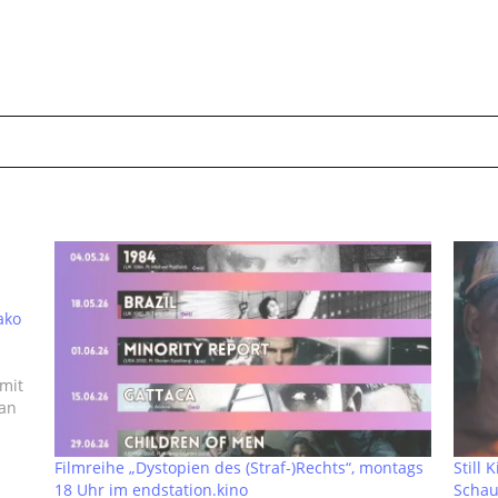
ako
 mit
ban
Filmreihe „Dystopien des (Straf-)Rechts“, montags
Still
18 Uhr im endstation.kino
Schau