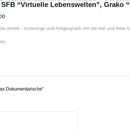
M, SFB “Virtuelle Lebenswelten”, Grako
00
 Die Amitié – Screenings und Filmgespräch mit Ute Holl und Peter O
der.
“Das Dokumentarische“