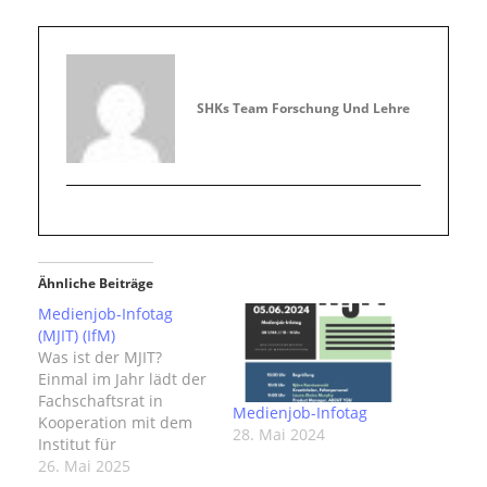
SHKs Team Forschung Und Lehre
Ähnliche Beiträge
Medienjob-Infotag
(MJIT) (IfM)
Was ist der MJIT?
Einmal im Jahr lädt der
Fachschaftsrat in
Medienjob-Infotag
Kooperation mit dem
28. Mai 2024
Institut für
Medienwissenschaft
26. Mai 2025