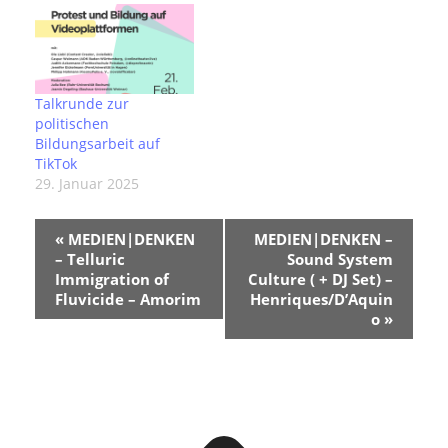
Alumni ein, welche uns
von ihrem beruflichen
Werdegang berichten
und eure Fragen
beantworten.Kommt
vorbei, knüpft Kontakte
Talkrunde zur
und lasst euch
politischen
inspirieren. Wir freuen
Bildungsarbeit auf
uns auf euch! P.S. Der
TikTok
Fachschaftsrat grillt am
29. Januar 2025
Abend auf der…
V
«
MEDIEN|DENKEN
MEDIEN|DENKEN –
e
– Telluric
Sound System
r
Immigration of
Culture ( + DJ Set) –
a
Fluvicide – Amorim
Henriques/D’Aquin
n
o
»
s
t
a
l
t
u
n