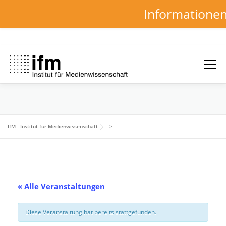
Informatione
Zum
Inhalt
Menü
springen
HOME
NEWS
KALENDER
STUDIUM
IfM - Institut für Medienwissenschaft
>
INSTITUT
FORSCHUNG
DOWNLOADS
« Alle Veranstaltungen
Diese Veranstaltung hat bereits stattgefunden.