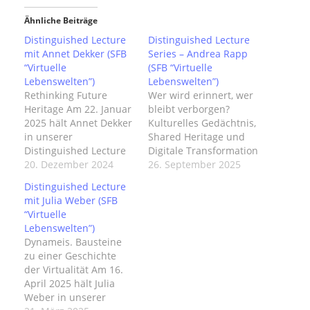
Ähnliche Beiträge
Distinguished Lecture
Distinguished Lecture
mit Annet Dekker (SFB
Series – Andrea Rapp
“Virtuelle
(SFB “Virtuelle
Lebenswelten”)
Lebenswelten”)
Rethinking Future
Wer wird erinnert, wer
Heritage Am 22. Januar
bleibt verborgen?
2025 hält Annet Dekker
Kulturelles Gedächtnis,
in unserer
Shared Heritage und
Distinguished Lecture
Digitale Transformation
Series im
20. Dezember 2024
Am 08. Oktober 2025
26. September 2025
Sonderforschungsberei
hält Andrea Rapp in
Distinguished Lecture
ch 1567 »Virtuelle
unserer Distinguished
mit Julia Weber (SFB
Lebenswelten« den
Lecture Series im
“Virtuelle
Vortrag »Rethinking
Sonderforschungsberei
Lebenswelten”)
Future Heritage« .
ch 1567 »Virtuelle
Dynameis. Bausteine
Annet Dekker ist
Lebenswelten« den
zu einer Geschichte
Assistenzprofessorin
Vortrag »Wer wird
der Virtualität Am 16.
für
erinnert, wer bleibt
April 2025 hält Julia
Medienwissenschaft:
verborgen? Kulturelles
Weber in unserer
Archiv- und
Gedächtnis, Shared