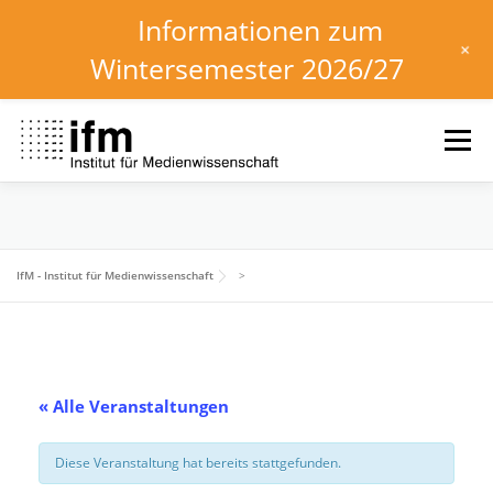
Informationen zum
+
Wintersemester 2026/27
Zum
Inhalt
Menü
springen
HOME
NEWS
KALENDER
STUDIUM
IfM - Institut für Medienwissenschaft
>
INSTITUT
FORSCHUNG
DOWNLOADS
« Alle Veranstaltungen
Diese Veranstaltung hat bereits stattgefunden.