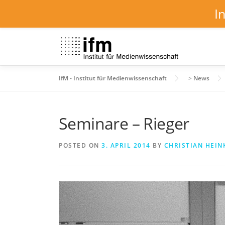
I
Skip
to
content
IfM - Institut für Medienwissenschaft
>
News
Seminare – Rieger
POSTED ON
3. APRIL 2014
BY
CHRISTIAN HEIN