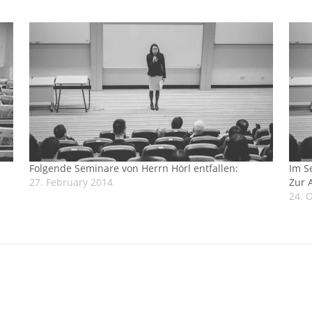
Folgende Seminare von Herrn Hörl entfallen:
Im S
27. February 2014
Zur 
24. 