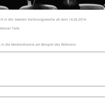
st in der zweiten Vorlesungswoche ab dem 14.04.2014:
leiner Teile
ng in die Medientheorie am Beispiel des Wohnens