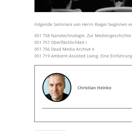
Folgende Seminare von Herrn Rieger beginnen er
051 758 Nanotechnologie. Zur Mediengeschichte k
051 757 Oberflächlichkeit I
051 756 Dead Media Archive II
051 719 Ambient Assisted Living. Eine Einführu
Christian Heinke