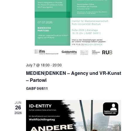
July 7 @ 18:00
-
20:00
MEDIEN|DENKEN – Agency und VR-Kunst
– Partowi
GABF 04/611
JUN
26
2026