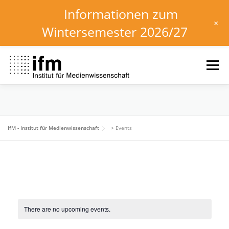
Informationen zum
+
Wintersemester 2026/27
Skip
to
Menu
content
HOME
NEWS
KALENDER
STUDIUM
IfM - Institut für Medienwissenschaft
>
Events
INSTITUT
FORSCHUNG
DOWNLOADS
There are no upcoming events.