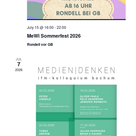
e
w
s
N
July 15 @ 16:00
-
22:00
a
MeWi Sommerfest 2026
v
Rondell vor GB
i
g
JUL
7
a
2026
t
i
o
n