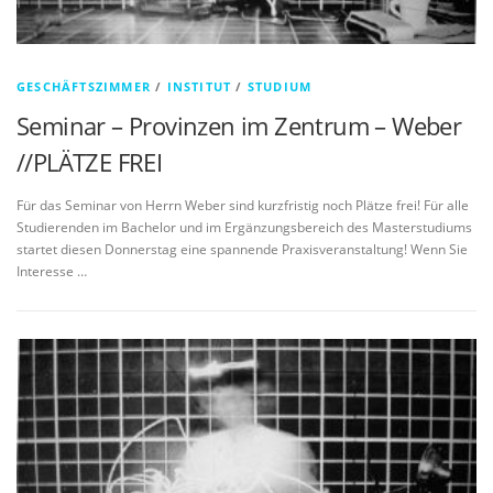
GESCHÄFTSZIMMER
/
INSTITUT
/
STUDIUM
Seminar – Provinzen im Zentrum – Weber
//PLÄTZE FREI
Für das Seminar von Herrn Weber sind kurzfristig noch Plätze frei! Für alle
Studierenden im Bachelor und im Ergänzungsbereich des Masterstudiums
startet diesen Donnerstag eine spannende Praxisveranstaltung! Wenn Sie
Interesse …