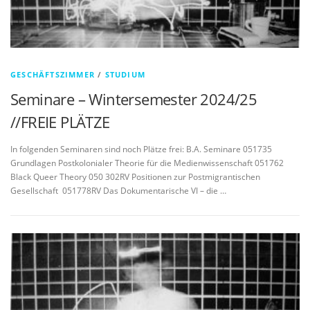
GESCHÄFTSZIMMER
/
STUDIUM
Seminare – Wintersemester 2024/25
//FREIE PLÄTZE
In folgenden Seminaren sind noch Plätze frei: B.A. Seminare 051735 ​
Grundlagen Postkolonialer Theorie für die Medienwissenschaft 051762 ​
Black Queer Theory 050 302​RV Positionen zur Postmigrantischen
Gesellschaft 051778​RV Das Dokumentarische VI – die …