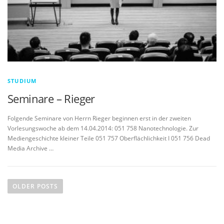
STUDIUM
Seminare – Rieger
Folgende Seminare von Herrn Rieger beginnen erst in der zweiten
Vorlesungswoche ab dem 14.04.2014: 051 758 Nanotechnologie. Zur
Mediengeschichte kleiner Teile 051 757 Oberflächlichkeit I 051 756 Dead
Media Archive …
P
o
OLDER POSTS
s
t