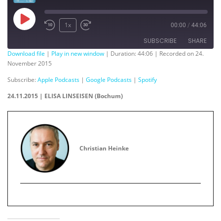
Play
1x
00:00
/
44:06
Episode
SUBSCRIBE
SHARE
Download file
|
Play in new window
|
Duration: 44:06
|
Recorded on 24.
November 2015
SHARE
Apple Podcasts
Google Podcasts
Subscribe:
Apple Podcasts
|
Google Podcasts
|
Spotify
Spotify
LINK
24.11.2015 | ELISA LINSEISEN (Bochum)
RSS FEED
EMBED
Christian Heinke