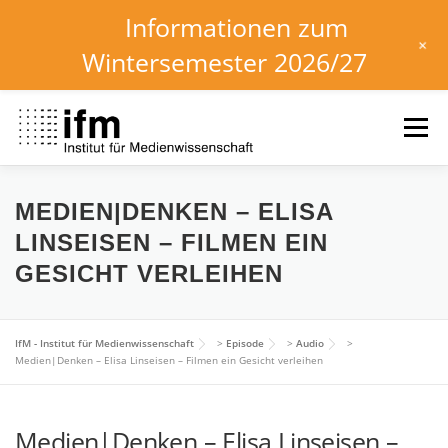
Informationen zum
+
Wintersemester 2026/27
Skip
to
Menu
content
HOME
NEWS
KALENDER
STUDIUM
MEDIEN|DENKEN – ELISA
LINSEISEN – FILMEN EIN
GESICHT VERLEIHEN
INSTITUT
FORSCHUNG
DOWNLOADS
IfM - Institut für Medienwissenschaft
>
Episode
>
Audio
>
Medien|Denken – Elisa Linseisen – Filmen ein Gesicht verleihen
Medien|Denken – Elisa Linseisen –