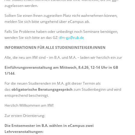
zugelassen werden.
Sollten Sie einen Ihnen zugeteilten Platz nicht wahrnehmen können,
melden Sie sich bitte umgehend über eCampus ab.
Falls Sie Probleme haben oder unbedingt noch Seminare benötigen,
wenden Sie sich bitte an das GZ:
ifm-gz@rub.de
INFORMATIONEN FÜR ALLE STUDIENEINSTEIGER:INNEN
Alle, die neu am IfM sind – im B.A. und M.A. – laden wir herzlich ein zur
Einführungsveranstaltung am Mittwoch, 8.4.26, 12-14 Uhr in GB
1/144
.
Für die neuen Studierenden im M.A. gilt dieser Termin als
das
obligatorische Beratungsgespräch
zum Studienbeginn und wird
entsprechend bescheinigt.
Herzlich Willkommen am IfM!
Zur ersten Orientierung:
Die Erstsemester im B.A. wählen in eCampus zwei
Lehrveranstaltungen: