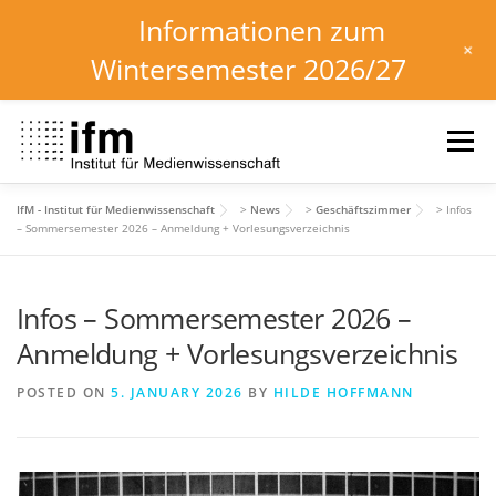
Informationen zum
+
Wintersemester 2026/27
Skip
to
Menu
content
IfM - Institut für Medienwissenschaft
>
News
>
Geschäftszimmer
>
Infos
HOME
NEWS
KALENDER
STUDIUM
– Sommersemester 2026 – Anmeldung + Vorlesungsverzeichnis
Infos – Sommersemester 2026 –
INSTITUT
FORSCHUNG
DOWNLOADS
Anmeldung + Vorlesungsverzeichnis
POSTED ON
5. JANUARY 2026
BY
HILDE HOFFMANN