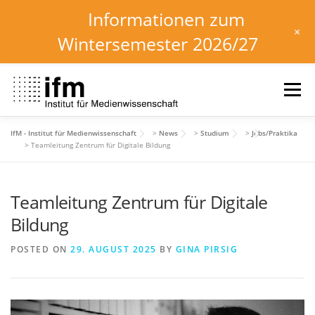
Informationen zum
+
Wintersemester 2026/27
Skip
to
Menu
content
IfM - Institut für Medienwissenschaft
>
News
>
Studium
>
Jobs/Praktika
HOME
NEWS
KALENDER
STUDIUM
>
Teamleitung Zentrum für Digitale Bildung
Teamleitung Zentrum für Digitale
INSTITUT
FORSCHUNG
DOWNLOADS
Bildung
POSTED ON
29. AUGUST 2025
BY
GINA PIRSIG