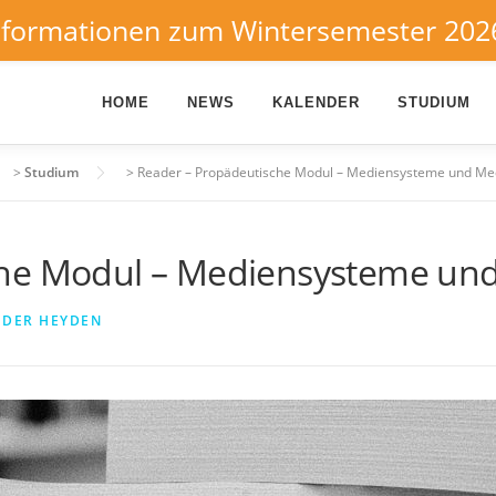
nformationen zum Wintersemester 202
HOME
NEWS
KALENDER
STUDIUM
>
Studium
>
Reader – Propädeutische Modul – Mediensysteme und Med
he Modul – Mediensysteme und
 DER HEYDEN