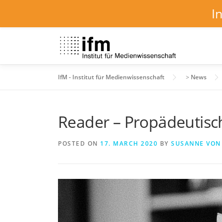
I
Skip
to
content
IfM - Institut für Medienwissenschaft
>
News
Reader – Propädeutisc
POSTED ON
17. MARCH 2020
BY
SUSANNE VON