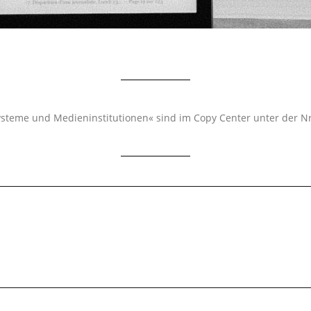
teme und Medieninstitutionen« sind im Copy Center unter der Nr.