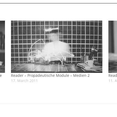
e
Reader – Propädeutische Module – Medien 2
Read
17. March 2011
11. A