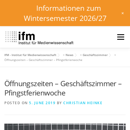
Informationen zum
+
Wintersemester 2026/27
Skip
to
Menu
content
IfM - Institut für Medienwissenschaft
>
News
>
Geschäftszimmer
>
HOME
NEWS
KALENDER
STUDIUM
Öffnungszeiten – Geschäftszimmer – Pfingstferienwoche
Öffnungszeiten – Geschäftszimmer –
INSTITUT
FORSCHUNG
DOWNLOADS
Pfingstferienwoche
POSTED ON
5. JUNE 2019
BY
CHRISTIAN HEINKE