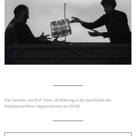
Das Seminar von Prof. Fahle ,»Einführung in die Geschichte des
Dokumentarfilms« beginnt bereits am 03.04!