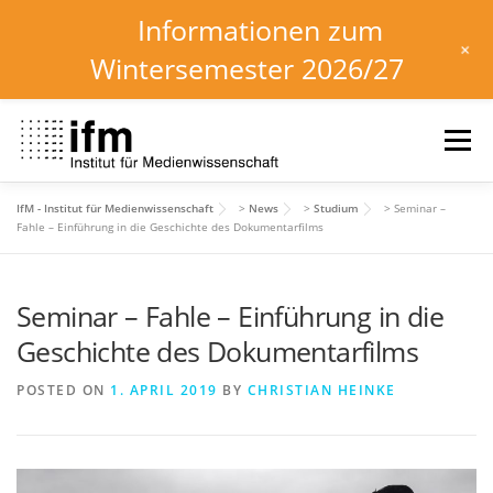
Informationen zum
+
Wintersemester 2026/27
Skip
to
Menu
content
IfM - Institut für Medienwissenschaft
>
News
>
Studium
>
Seminar –
HOME
NEWS
KALENDER
STUDIUM
Fahle – Einführung in die Geschichte des Dokumentarfilms
Seminar – Fahle – Einführung in die
INSTITUT
FORSCHUNG
DOWNLOADS
Geschichte des Dokumentarfilms
POSTED ON
1. APRIL 2019
BY
CHRISTIAN HEINKE