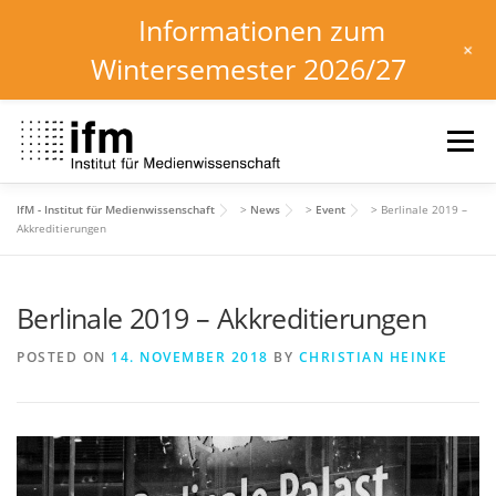
Informationen zum
+
Wintersemester 2026/27
Skip
to
Menu
content
IfM - Institut für Medienwissenschaft
>
News
>
Event
>
Berlinale 2019 –
HOME
NEWS
KALENDER
STUDIUM
Akkreditierungen
Berlinale 2019 – Akkreditierungen
INSTITUT
FORSCHUNG
DOWNLOADS
POSTED ON
14. NOVEMBER 2018
BY
CHRISTIAN HEINKE