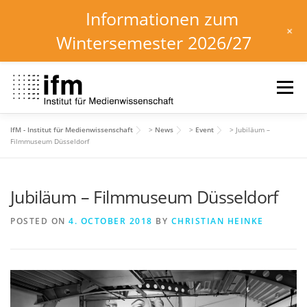
Informationen zum
+
Wintersemester 2026/27
Skip
to
Menu
content
IfM - Institut für Medienwissenschaft
>
News
>
Event
>
Jubiläum –
HOME
NEWS
KALENDER
STUDIUM
Filmmuseum Düsseldorf
Jubiläum – Filmmuseum Düsseldorf
INSTITUT
FORSCHUNG
DOWNLOADS
POSTED ON
4. OCTOBER 2018
BY
CHRISTIAN HEINKE