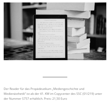
Der Reader für das Propädeutikum „Mediengeschichte und
Medienästhetik“ ist ab der 41. KW im Copycenter des SSC (01/219) unter
der Nummer S757 erhältlich. Preis: 21,50 Euro