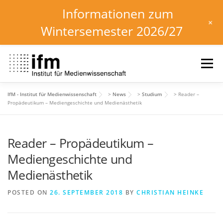
Informationen zum
+
Wintersemester 2026/27
Skip
to
Menu
content
IfM - Institut für Medienwissenschaft
>
News
>
Studium
>
Reader –
HOME
NEWS
KALENDER
STUDIUM
Propädeutikum – Mediengeschichte und Medienästhetik
Reader – Propädeutikum –
INSTITUT
FORSCHUNG
DOWNLOADS
Mediengeschichte und
Medienästhetik
POSTED ON
26. SEPTEMBER 2018
BY
CHRISTIAN HEINKE