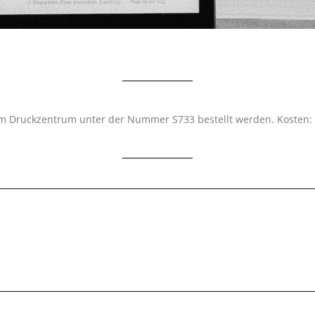
m Druckzentrum unter der Nummer S733 bestellt werden. Kosten: 