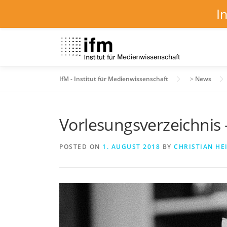
I
Skip
to
content
IfM - Institut für Medienwissenschaft
>
News
Vorlesungsverzeichnis 
POSTED ON
1. AUGUST 2018
BY
CHRISTIAN HE