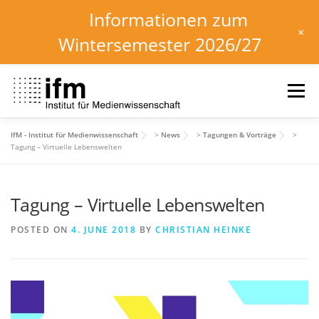
Informationen zum
+
Wintersemester 2026/27
Skip
to
Menu
content
IfM - Institut für Medienwissenschaft
>
News
>
Tagungen & Vorträge
>
HOME
NEWS
KALENDER
STUDIUM
Tagung – Virtuelle Lebenswelten
Tagung – Virtuelle Lebenswelten
INSTITUT
FORSCHUNG
DOWNLOADS
POSTED ON
4. JUNE 2018
BY
CHRISTIAN HEINKE