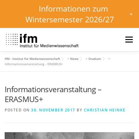
Informationen zum
+
Wintersemester 2026/27
Skip
to
Menu
content
IfM - Institut für Medienwissenschaft
>
News
>
Studium
>
HOME
NEWS
KALENDER
STUDIUM
Informationsveranstaltung – ERASMUS+
Informationsveranstaltung –
INSTITUT
FORSCHUNG
DOWNLOADS
ERASMUS+
POSTED ON
30. NOVEMBER 2017
BY
CHRISTIAN HEINKE