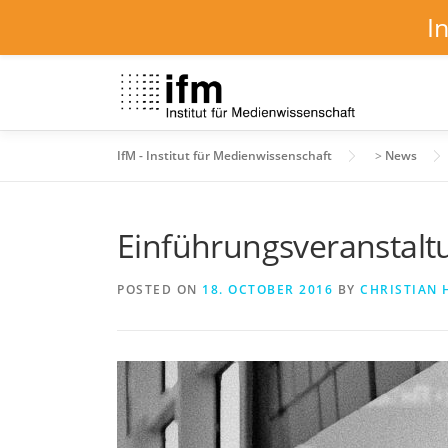
I
Skip
to
content
IfM - Institut für Medienwissenschaft
>
News
Einführungsveranstaltu
POSTED ON
18. OCTOBER 2016
BY
CHRISTIAN 