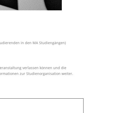
Studierenden in den MA Studiengängen)
Veranstaltung verlassen können und die
nformationen zur Studienorganisation weiter.