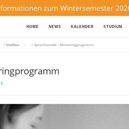
nformationen zum Wintersemester 202
HOME
NEWS
KALENDER
STUDIUM
>
Institut
>
Sprechstunde – Mentoringprogramm
oringprogramm
KE