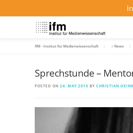
I
Skip
to
content
IfM - Institut für Medienwissenschaft
>
News
Sprechstunde – Ment
POSTED ON
24. MAY 2016
BY
CHRISTIAN HEIN